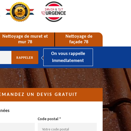
Nettoyage de muret et
Nettoyage de
mur 78
façade 78
On vous rappelle
immediatement
EMANDEZ UN DEVIS GRATUIT
nnées
Code postal *