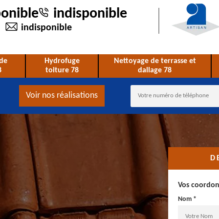
ponible
indisponible
indisponible
de
Hydrofuge
Nettoyage de terrasse et
8
toiture 78
dallage 78
Voir nos réalisations
D
Vos coordo
Nom *