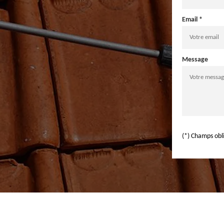
Email *
Message
(*) Champs obl