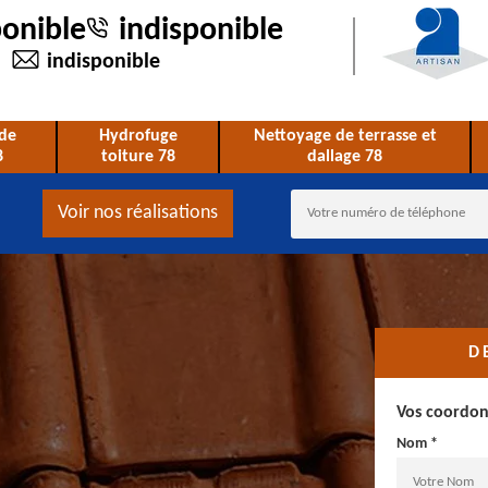
ponible
indisponible
indisponible
de
Hydrofuge
Nettoyage de terrasse et
8
toiture 78
dallage 78
Voir nos réalisations
D
Vos coordo
Nom *