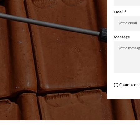
Email *
Message
(*) Champs obl