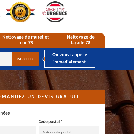
Nettoyage de muret et
Nettoyage de
mur 78
façade 78
On vous rappelle
immediatement
EMANDEZ UN DEVIS GRATUIT
nnées
Code postal *