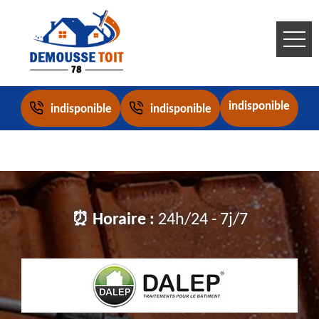
indisponible
indisponible
indisponible
⏰ Horaire :
24h/24 - 7j/7