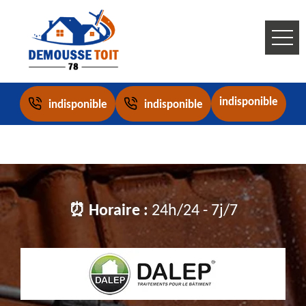
indisponible
indisponible
indisponible
⏰ Horaire :
24h/24 - 7j/7