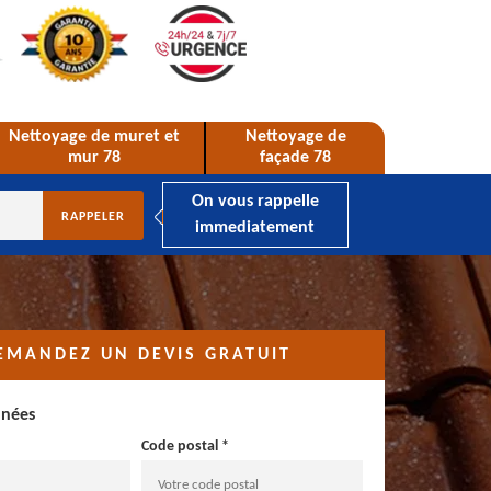
Nettoyage de muret et
Nettoyage de
mur 78
façade 78
On vous rappelle
immediatement
EMANDEZ UN DEVIS GRATUIT
nnées
Code postal *