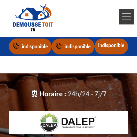
indisponible
indisponible
indisponible
⏰ Horaire :
24h/24 - 7j/7