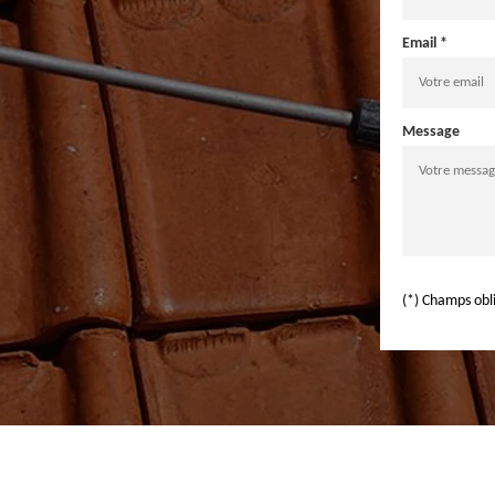
Email *
Message
(*) Champs obl