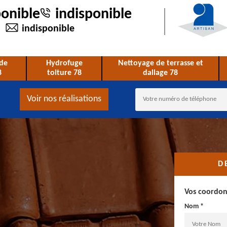
ponible
indisponible
indisponible
de
Hydrofuge
Nettoyage de terrasse et
8
toiture 78
dallage 78
Voir nos réalisations
D
Vos coordo
Nom *