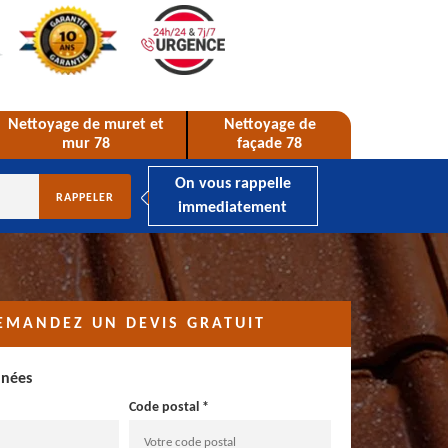
Nettoyage de muret et
Nettoyage de
mur 78
façade 78
On vous rappelle
immediatement
EMANDEZ UN DEVIS GRATUIT
nnées
Code postal *