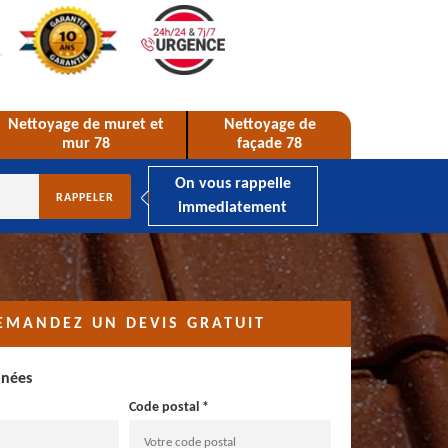
Nettoyage de muret et
Nettoyage de
mur 78
façade 78
On vous rappelle
immediatement
EMANDEZ UN DEVIS GRATUIT
nnées
Code postal *