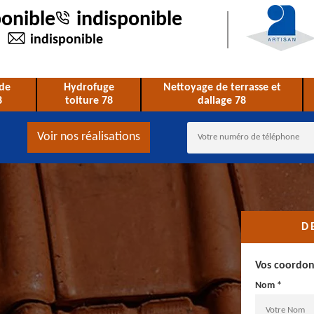
ponible
indisponible
indisponible
de
Hydrofuge
Nettoyage de terrasse et
8
toiture 78
dallage 78
Voir nos réalisations
D
Vos coordo
Nom *