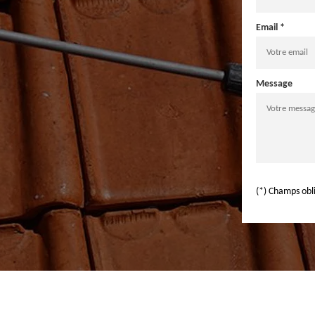
Email *
Message
(*) Champs obl