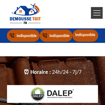
indisponible
indisponible
indisponible
⏰ Horaire :
24h/24 - 7j/7