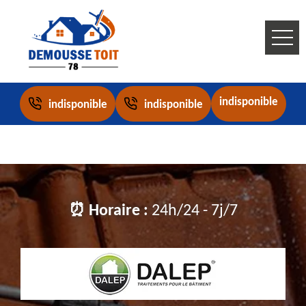
indisponible
indisponible
indisponible
⏰ Horaire :
24h/24 - 7j/7