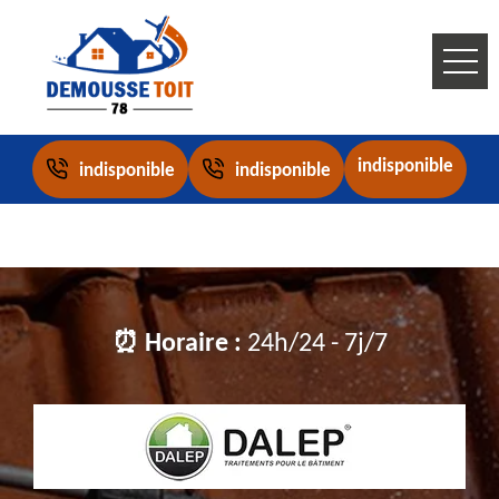
indisponible
indisponible
indisponible
⏰ Horaire :
24h/24 - 7j/7