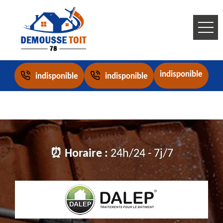
indisponible
indisponible
indisponible
⏰ Horaire :
24h/24 - 7j/7