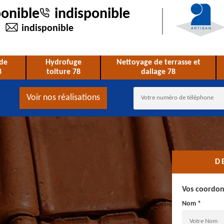
ponible
indisponible
indisponible
de
Hydrofuge
Nettoyage de terrasse et
8
toiture 78
dallage 78
Voir nos réalisations
D
Vos coordo
Nom *