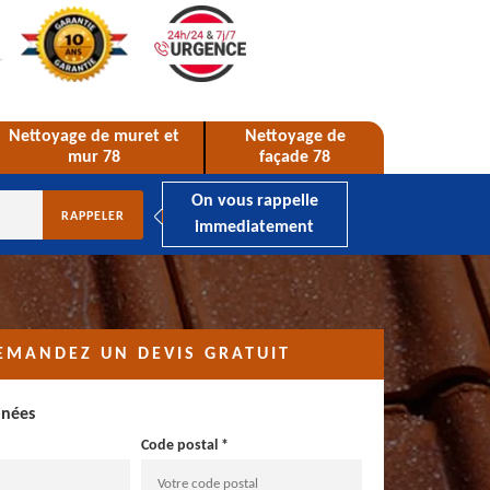
Nettoyage de muret et
Nettoyage de
mur 78
façade 78
On vous rappelle
immediatement
EMANDEZ UN DEVIS GRATUIT
nnées
Code postal *