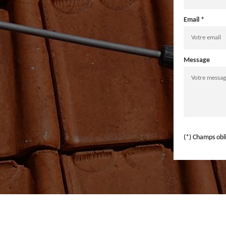
Email *
Message
(*) Champs obl