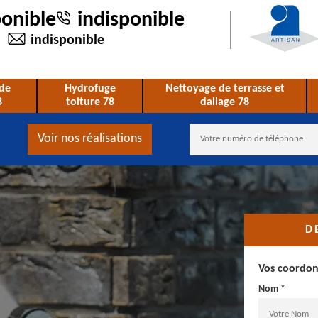
ponible
indisponible
indisponible
de
Hydrofuge
Nettoyage de terrasse et
8
toiture 78
dallage 78
Voir nos réalisations
D
Vos coordo
Nom *