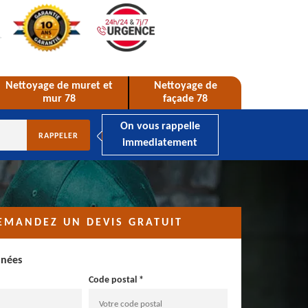
Nettoyage de muret et
Nettoyage de
mur 78
façade 78
On vous rappelle
immediatement
EMANDEZ UN DEVIS GRATUIT
nnées
Code postal *