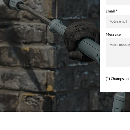
Email *
Message
(*) Champs obl