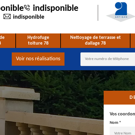
ponible
indisponible
indisponible
de
Hydrofuge
Nettoyage de terrasse et
8
toiture 78
dallage 78
Voir nos réalisations
D
Vos coordo
Nom *