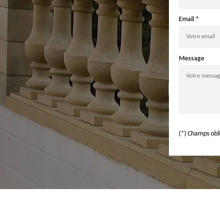
Email *
Message
(*) Champs obl