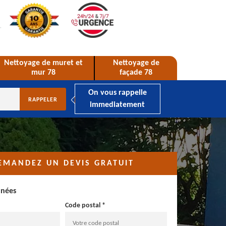
Nettoyage de muret et
Nettoyage de
mur 78
façade 78
On vous rappelle
immediatement
EMANDEZ UN DEVIS GRATUIT
nnées
Code postal *