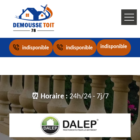
indisponible
indisponible
indisponible
⏰ Horaire :
24h/24 - 7j/7