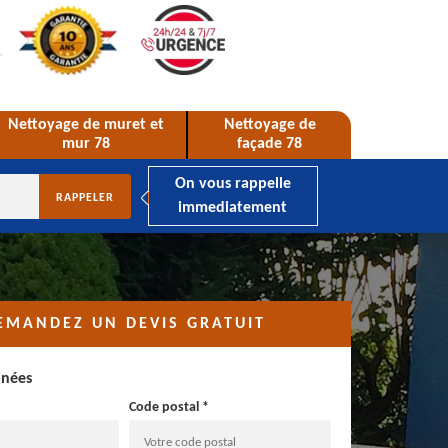
Nettoyage de muret et
Nettoyage de
mur 78
façade 78
On vous rappelle
immediatement
EMANDEZ UN DEVIS GRATUIT
nnées
Code postal *