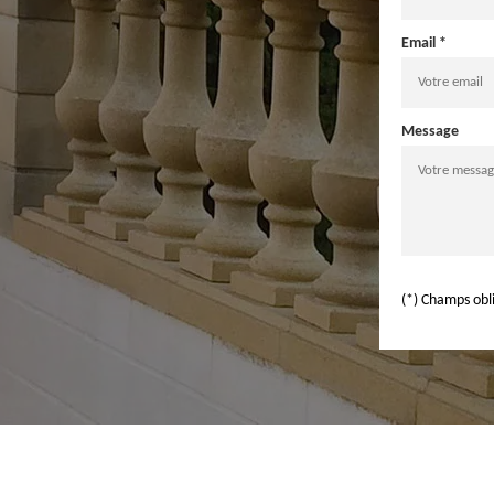
Email *
Message
(*) Champs obl