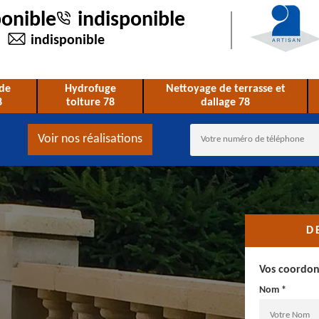
ponible
indisponible
indisponible
de
Hydrofuge
Nettoyage de terrasse et
8
toiture 78
dallage 78
Voir nos réalisations
D
Vos coordo
Nom *