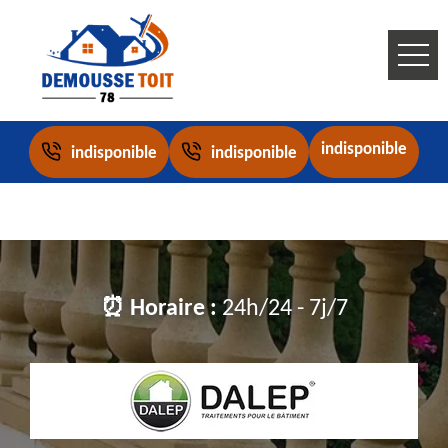
indisponible
indisponible
indisponible
⏰ Horaire :
24h/24 - 7j/7