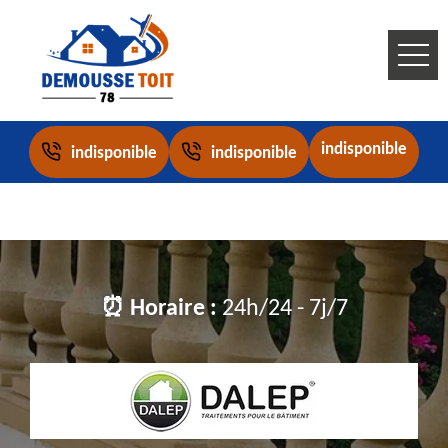
indisponible
indisponible
indisponible
⏰ Horaire :
24h/24 - 7j/7