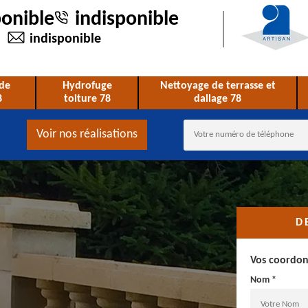
ponible
indisponible
indisponible
de
Hydrofuge
Nettoyage de terrasse et
8
toiture 78
dallage 78
Voir nos réalisations
D
Vos coordo
Nom *