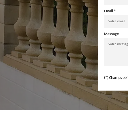
Email *
Message
(*) Champs obl