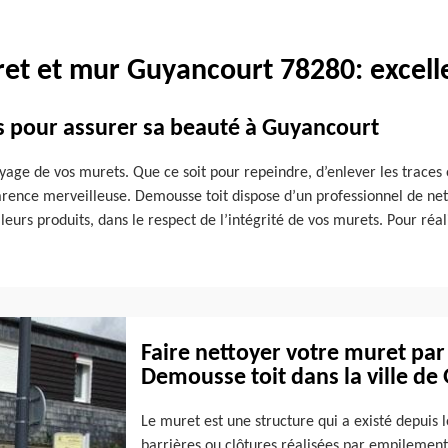
et et mur Guyancourt 78280: excell
s pour assurer sa beauté à Guyancourt
ge de vos murets. Que ce soit pour repeindre, d’enlever les traces o
arence merveilleuse. Demousse toit dispose d’un professionnel de net
lleurs produits, dans le respect de l’intégrité de vos murets. Pour ré
Faire nettoyer votre muret par
Demousse toit dans la ville de
Le muret est une structure qui a existé depuis 
barrières ou clôtures réalisées par empilement 