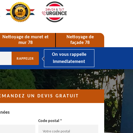
Nettoyage de muret et
Nettoyage de
mur 78
façade 78
On vous rappelle
immediatement
EMANDEZ UN DEVIS GRATUIT
nnées
Code postal *