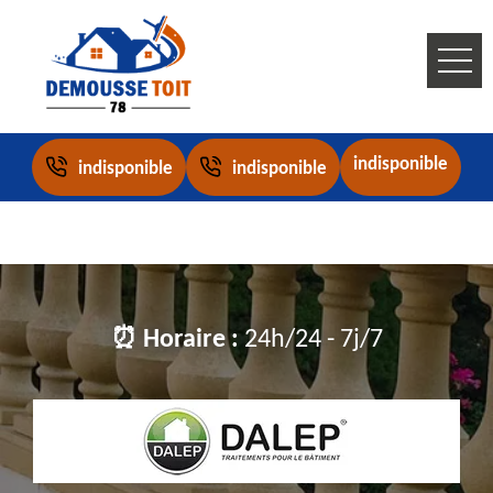
indisponible
indisponible
indisponible
⏰ Horaire :
24h/24 - 7j/7