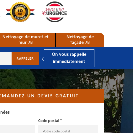
Nettoyage de muret et
Nettoyage de
mur 78
façade 78
On vous rappelle
immediatement
EMANDEZ UN DEVIS GRATUIT
nnées
Code postal *