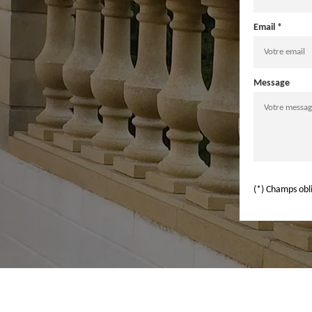
Email *
Message
(*) Champs obl