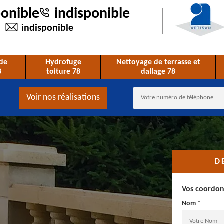
ponible
indisponible
indisponible
de
Hydrofuge
Nettoyage de terrasse et
8
toiture 78
dallage 78
Voir nos réalisations
D
Vos coordo
Nom *