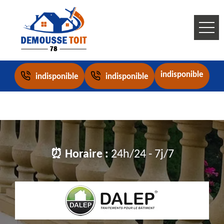
indisponible
indisponible
indisponible
⏰ Horaire :
24h/24 - 7j/7