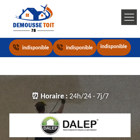
indisponible
indisponible
indisponible
⏰ Horaire :
24h/24 - 7j/7