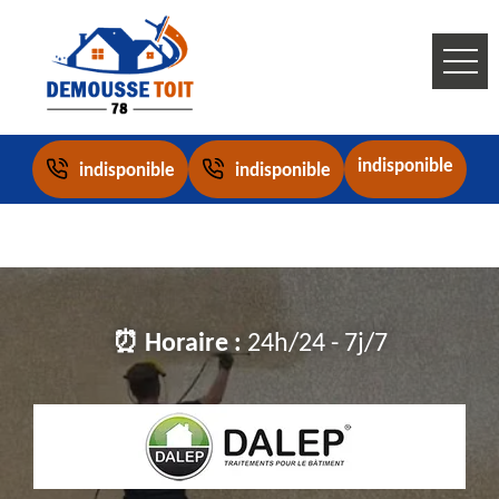
indisponible
indisponible
indisponible
⏰ Horaire :
24h/24 - 7j/7