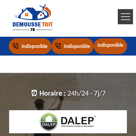
indisponible
indisponible
indisponible
⏰ Horaire :
24h/24 - 7j/7