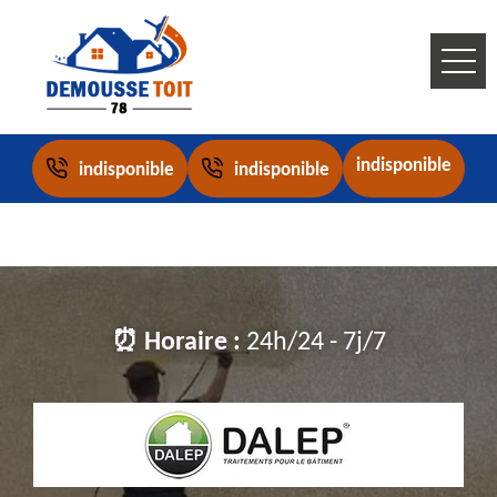
indisponible
indisponible
indisponible
⏰ Horaire :
24h/24 - 7j/7