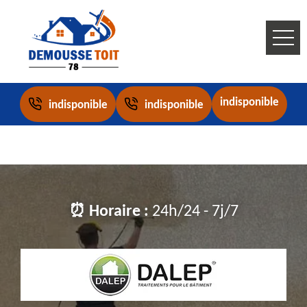
indisponible
indisponible
indisponible
⏰ Horaire :
24h/24 - 7j/7