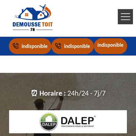
indisponible
indisponible
indisponible
⏰ Horaire :
24h/24 - 7j/7