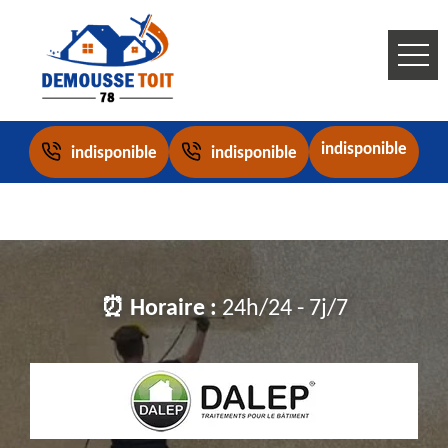
indisponible
indisponible
indisponible
⏰ Horaire :
24h/24 - 7j/7