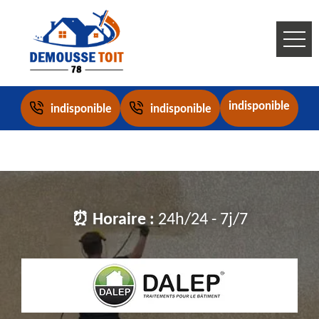
indisponible
indisponible
indisponible
⏰ Horaire :
24h/24 - 7j/7