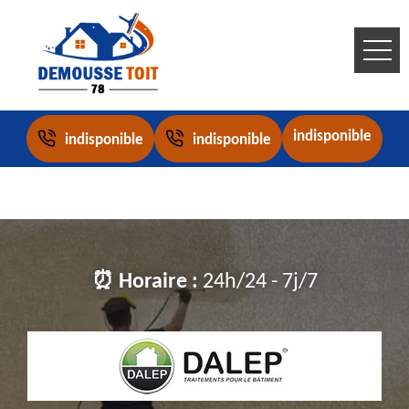
indisponible
indisponible
indisponible
⏰ Horaire :
24h/24 - 7j/7