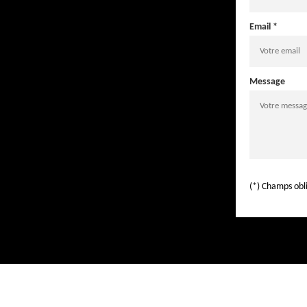
Email *
Message
(*) Champs obl