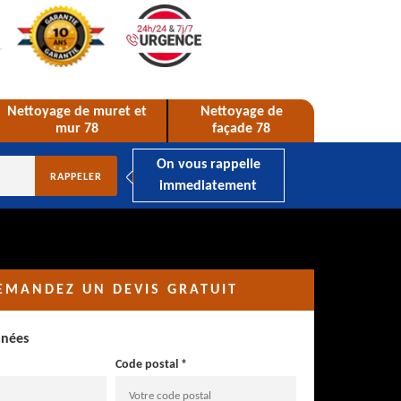
Nettoyage de muret et
Nettoyage de
mur 78
façade 78
On vous rappelle
immediatement
EMANDEZ UN DEVIS GRATUIT
nnées
Code postal *