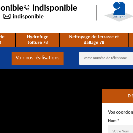
ponible
indisponible
indisponible
de
Hydrofuge
Nettoyage de terrasse et
8
toiture 78
dallage 78
Voir nos réalisations
D
Vos coordo
Nom *