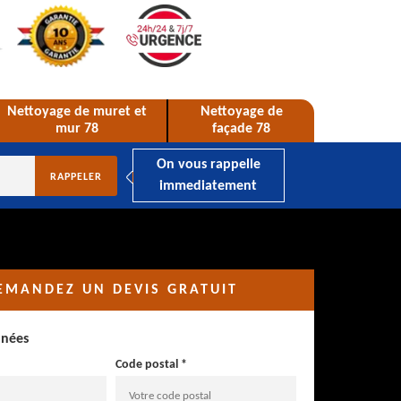
Nettoyage de muret et
Nettoyage de
mur 78
façade 78
On vous rappelle
immediatement
EMANDEZ UN DEVIS GRATUIT
nnées
Code postal *