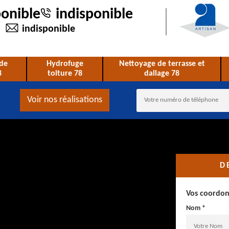
ponible
indisponible
indisponible
de
Hydrofuge
Nettoyage de terrasse et
8
toiture 78
dallage 78
Voir nos réalisations
D
Vos coordo
Nom *