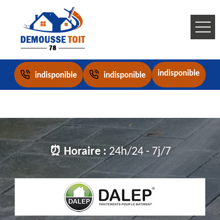
indisponible
indisponible
indisponible
⏰ Horaire :
24h/24 - 7j/7