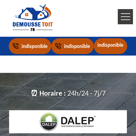
indisponible
indisponible
indisponible
⏰ Horaire :
24h/24 - 7j/7