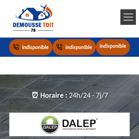
indisponible
indisponible
indisponible
⏰ Horaire :
24h/24 - 7j/7