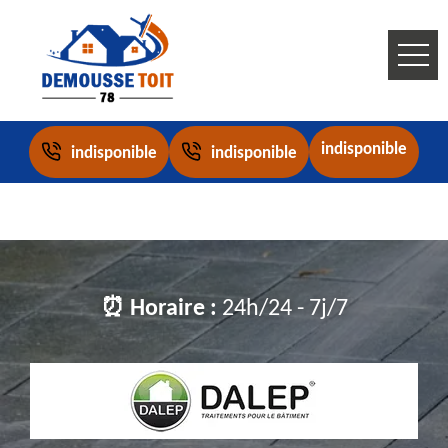
indisponible
indisponible
indisponible
⏰ Horaire :
24h/24 - 7j/7