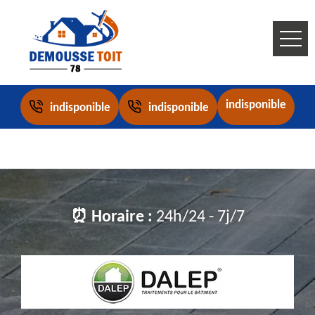
indisponible
indisponible
indisponible
⏰ Horaire :
24h/24 - 7j/7