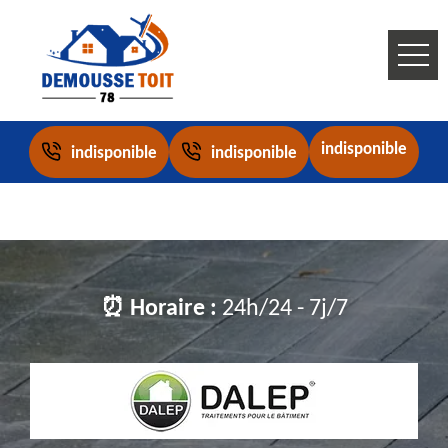
indisponible
indisponible
indisponible
⏰ Horaire :
24h/24 - 7j/7