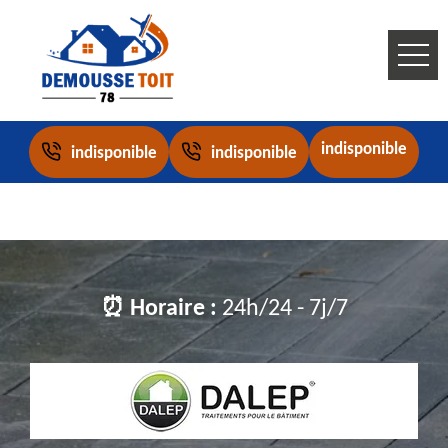
indisponible
indisponible
indisponible
⏰ Horaire :
24h/24 - 7j/7