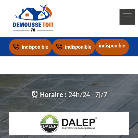
indisponible
indisponible
indisponible
⏰ Horaire :
24h/24 - 7j/7