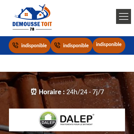
indisponible
indisponible
indisponible
⏰ Horaire :
24h/24 - 7j/7