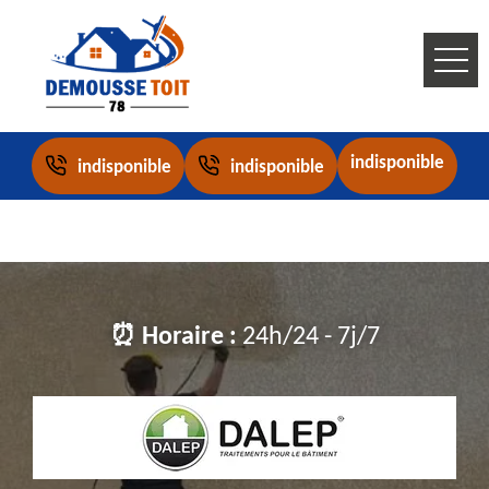
indisponible
indisponible
indisponible
⏰ Horaire :
24h/24 - 7j/7