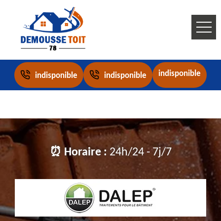
indisponible
indisponible
indisponible
⏰ Horaire :
24h/24 - 7j/7