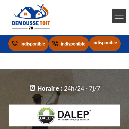
indisponible
indisponible
indisponible
⏰ Horaire :
24h/24 - 7j/7