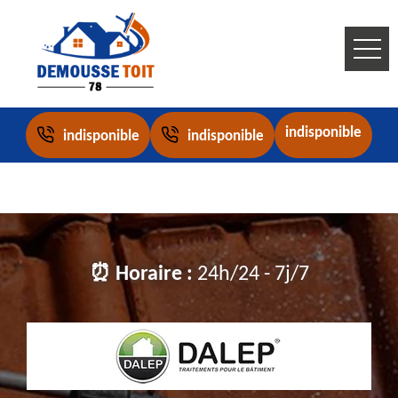
indisponible
indisponible
indisponible
⏰ Horaire :
24h/24 - 7j/7