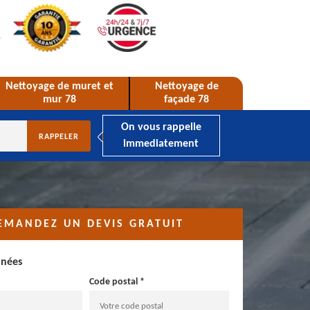
Nettoyage de muret et
Nettoyage de
mur 78
façade 78
On vous rappelle
immediatement
EMANDEZ UN DEVIS GRATUIT
nnées
Code postal *