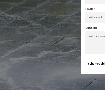
Email *
Message
(*) Champs obl