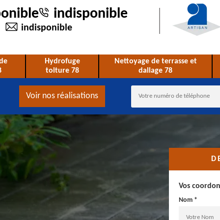
ponible
indisponible
indisponible
de
Hydrofuge
Nettoyage de terrasse et
8
toiture 78
dallage 78
Voir nos réalisations
D
Vos coordo
Nom *