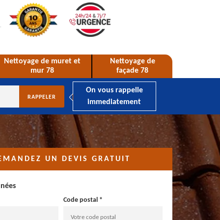
Nettoyage de muret et
Nettoyage de
mur 78
façade 78
On vous rappelle
immediatement
EMANDEZ UN DEVIS GRATUIT
nnées
Code postal *