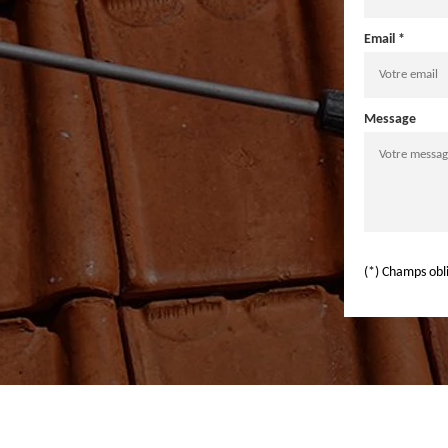
Email *
Message
(*) Champs obl