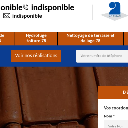
ponible
indisponible
indisponible
de
Hydrofuge
Nettoyage de terrasse et
8
toiture 78
dallage 78
Voir nos réalisations
D
Vos coordo
Nom *