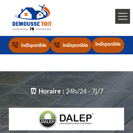
indisponible
indisponible
indisponible
⏰ Horaire :
24h/24 - 7j/7